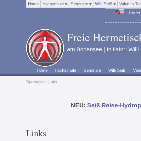
Home
Hochschule
Seminare
Willi Seiß
Valentin To
The Engl
Freie Hermetisch
am Bodensee | Initiator: Willi
Home
Hochschule
Seminare
Willi Seiß
Vale
Startseite
› Links
NEU:
Seiß Reise-Hydrop
Links