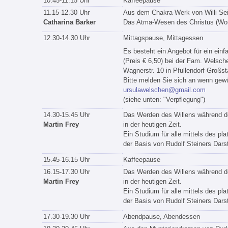
10.45-11.15 Uhr
Kaffeepause
11.15-12.30 Uhr
Aus dem Chakra-Werk von Willi Sei
Catharina Barker
Das Atma-Wesen des Christus (Wo
12.30-14.30 Uhr
Mittagspause, Mittagessen
Es besteht ein Angebot für ein ein
(Preis € 6,50) bei der Fam. Welsch
Wagnerstr. 10 in Pfullendorf-Großst
Bitte melden Sie sich an wenn gewü
ursulawelschen@gmail.com
(siehe unten: "Verpflegung")
14.30-15.45 Uhr
Das Werden des Willens während d
Martin Frey
in der heutigen Zeit.
Ein Studium für alle mittels des pl
der Basis von Rudolf Steiners Darste
15.45-16.15 Uhr
Kaffeepause
16.15-17.30 Uhr
Das Werden des Willens während d
Martin Frey
in der heutigen Zeit.
Ein Studium für alle mittels des pl
der Basis von Rudolf Steiners Darste
17.30-19.30 Uhr
Abendpause, Abendessen