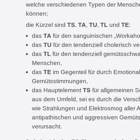
welche verschiedenen Typen der Mensch
können;
die Kürzel sind
TS
,
TA
,
TU
,
TL
und
TE
:
das
TA
für den sanguinischen „Workahol
das
TU
für den tendenziell cholerisch v
das
TL
für den tendenziell gemütsschwac
Menschen,
das
TE
im Gegenteil für durch Emotionali
Gemütsstimmungen,
das Hauptelement
TS
für allgemeinen S
aus dem Umfeld, sei es durch die Versc
wie Strahlungen und Elektrosmog aller Ar
antipathischen und aggressiven Gemüt
verursacht.