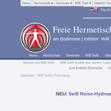
Home
Hochschule
Seminare
Willi Seiß
Valentin To
The Engl
Freie Hermetisch
am Bodensee | Initiator: Willi
Home
Hochschule
Seminare
Willi Seiß
Vale
Nachruf auf Willi Seiß
Willi Seiß erzählt aus seinem Lebe
und Entstör-Elemente
H
Startseite
› Willi Seiß's Forschung
NEU:
Seiß Reise-Hydrop