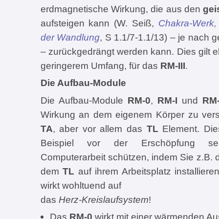
erdmagnetische Wirkung, die aus den
gei
aufsteigen kann (W. Seiß,
Chakra-Werk,
der Wandlung
, S 1.1/7-1.1/13) – je nach
– zurückgedrängt werden kann. Dies gilt 
geringerem Umfang, für das
RM-III
.
Die Aufbau-Module
Die Aufbau-Module
RM-0
,
RM-I
und
RM-
Wirkung an dem eigenem Körper zu vers
TA
, aber vor allem das
TL
Element. Die
Beispiel vor der Erschöpfung sel
Computerarbeit schützen, indem Sie z.B.
dem
TL
auf ihrem Arbeitsplatz installiere
wirkt wohltuend auf
das
Herz-Kreislaufsystem
!
Das
RM-0
wirkt mit einer wärmenden Au