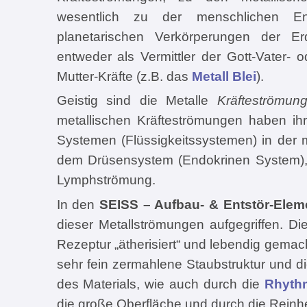
wesentlich zu der menschlichen E
planetarischen Verkörperungen der E
entweder als Vermittler der Gott-Vater- od
Mutter-Kräfte (z.B. das
Metall Blei
).
Geistig sind die Metalle
Kräfteströmun
metallischen Kräfteströmungen haben ihre
Systemen (Flüssigkeitssystemen) in der 
dem Drüsensystem (Endokrinen System), 
Lymphströmung.
In den
SEISS – Aufbau- & Entstör-Elem
dieser Metallströmungen aufgegriffen. Di
Rezeptur „ätherisiert“ und lebendig gemac
sehr fein zermahlene Staubstruktur und d
des Materials, wie auch durch die
Rhyth
die große Oberfläche und durch die Reinhei