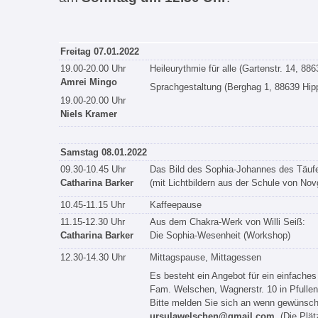
Freitag 07.01.2022
19.00-20.00 Uhr
Heileurythmie für alle (Gartenstr. 14, 8
Amrei Mingo
Sprachgestaltung (Berghag 1, 88639 Hipp
19.00-20.00 Uhr
Niels Kramer
Samstag 08.01.2022
09.30-10.45 Uhr
Das Bild des Sophia-Johannes des Täufe
Catharina Barker
(mit Lichtbildern aus der Schule von Nov
10.45-11.15 Uhr
Kaffeepause
11.15-12.30 Uhr
Aus dem Chakra-Werk von Willi Seiß:
Catharina Barker
Die Sophia-Wesenheit (Workshop)
12.30-14.30 Uhr
Mittagspause, Mittagessen
Es besteht ein Angebot für ein einfaches
Fam. Welschen, Wagnerstr. 10 in Pfullen
Bitte melden Sie sich an wenn gewünscht
ursulawelschen@gmail.com
(Die Plätz