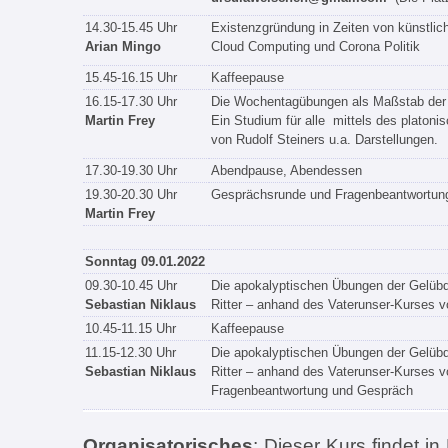
14.30-15.45 Uhr
Existenzgründung in Zeiten von künstliche
Arian Mingo
Cloud Computing und Corona Politik
15.45-16.15 Uhr
Kaffeepause
16.15-17.30 Uhr
Die Wochentagübungen als Maßstab der 
Martin Frey
Ein Studium für alle mittels des platoni
von Rudolf Steiners u.a. Darstellungen.
17.30-19.30 Uhr
Abendpause, Abendessen
19.30-20.30 Uhr
Gesprächsrunde und Fragenbeantwortun
Martin Frey
Sonntag 09.01.2022
09.30-10.45 Uhr
Die apokalyptischen Übungen der Gelüb
Sebastian Niklaus
Ritter – anhand des Vaterunser-Kurses v
10.45-11.15 Uhr
Kaffeepause
11.15-12.30 Uhr
Die apokalyptischen Übungen der Gelüb
Sebastian Niklaus
Ritter – anhand des Vaterunser-Kurses v
Fragenbeantwortung und Gespräch
Organisatorisches
: Dieser Kurs findet 