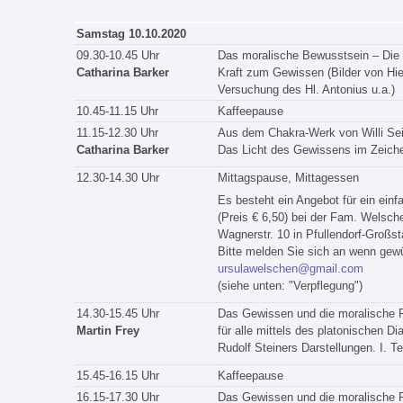
Samstag 10.10.2020
09.30-10.45 Uhr
Das moralische Bewusstsein – Die 
Catharina Barker
Kraft zum Gewissen (Bilder von H
Versuchung des Hl. Antonius u.a.)
10.45-11.15 Uhr
Kaffeepause
11.15-12.30 Uhr
Aus dem Chakra-Werk von Willi Sei
Catharina Barker
Das Licht des Gewissens im Zeiche
12.30-14.30 Uhr
Mittagspause, Mittagessen
Es besteht ein Angebot für ein ein
(Preis € 6,50) bei der Fam. Welsch
Wagnerstr. 10 in Pfullendorf-Großst
Bitte melden Sie sich an wenn gewü
ursulawelschen@gmail.com
(siehe unten: "Verpflegung")
14.30-15.45 Uhr
Das Gewissen und die moralische P
Martin Frey
für alle mittels des platonischen Di
Rudolf Steiners Darstellungen. I. Tei
15.45-16.15 Uhr
Kaffeepause
16.15-17.30 Uhr
Das Gewissen und die moralische P