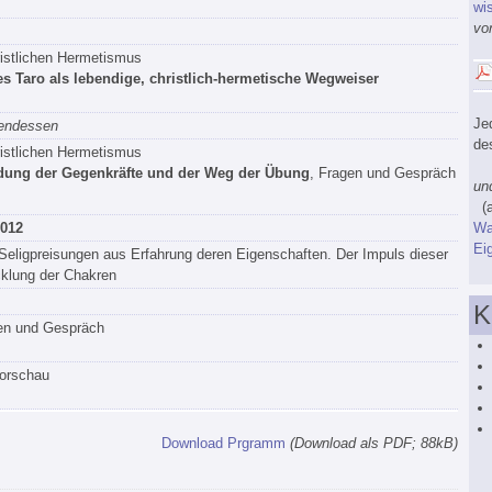
wi
vo
istlichen Hermetismus
des Taro als lebendige, christlich‐hermetische Wegweiser
Je
endessen
de
istlichen Hermetismus
„W
ndung der Gegenkräfte und der Weg der Übung
, Fragen und Gespräch
und
(a
Was
2012
Ei
ligpreisungen aus Erfahrung deren Eigenschaften. Der Impuls dieser
cklung der Chakren
K
gen und Gespräch
orschau
Download Prgramm
(Download als PDF; 88kB)