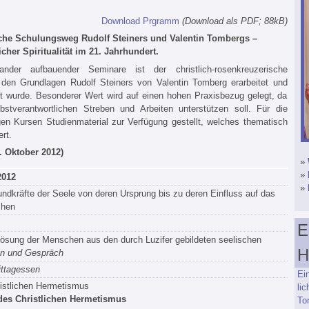
Download Prgramm
(Download als PDF; 88kB)
sche Schulungsweg Rudolf Steiners und Valentin Tombergs –
cher Spiritualität im 21. Jahrhundert.
nder aufbauender Seminare ist der christlich‐rosenkreuzerische
den Grundlagen Rudolf Steiners von Valentin Tomberg erarbeitet und
ft wurde. Besonderer Wert wird auf einen hohen Praxisbezug gelegt, da
stverantwortlichen Streben und Arbeiten unterstützen soll. Für die
gen Kursen Studienmaterial zur Verfügung gestellt, welches thematisch
rt.
. Oktober 2012)
»
»
2012
»
ndkräfte der Seele von deren Ursprung bis zu deren Einfluss auf das
chen
E
ösung der Menschen aus den durch Luzifer gebildeten seelischen
H
n und Gespräch
ittagessen
Ei
istlichen Hermetismus
li
n des Christlichen Hermetismus
Tom