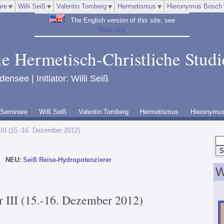
re
Willi Seiß
Valentin Tomberg
Hermetismus
Hieronymus Bosch
The English version of this site, see
fhab.org
ie Hermetisch-Christliche Studi
ensee | Initiator: Willi Seiß
Seminare
Willi Seiß
Valentin Tomberg
Hermetismus
Hieronymu
II (15.-16. Dezember 2012)
NEU:
Seiß Reise-Hydropotenzierer
W
III (15.-16. Dezember 2012)