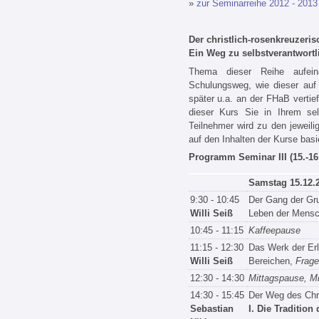
»
zur Seminarreihe 2012 - 2013
Der christlich‐rosenkreuzeri
Ein Weg zu selbstverantwortli
Thema dieser Reihe aufeina
Schulungsweg, wie dieser auf 
später u.a. an der FHaB vertie
dieser Kurs Sie in Ihrem selb
Teilnehmer wird zu den jeweili
auf den Inhalten der Kurse basie
Programm Seminar III (15.‐16
Samstag 15.12.
9:30 ‐ 10:45
Der Gang der Gru
Willi Seiß
Leben der Mens
10:45 - 11:15
Kaffeepause
11:15 - 12:30
Das Werk der Erl
Willi Seiß
Bereichen,
Frage
12:30 - 14:30
Mittagspause, M
14:30 - 15:45
Der Weg des Chr
Sebastian
I. Die Traditio